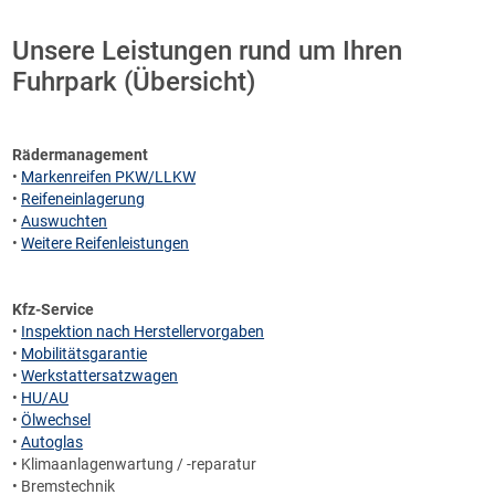
Unsere Leistungen rund um Ihren
Fuhrpark (Übersicht)
Rädermanagement
•
Markenreifen PKW/LLKW
•
Reifeneinlagerung
•
Auswuchten
•
Weitere Reifenleistungen
Kfz-Service
•
Inspektion nach Herstellervorgaben
•
Mobilitätsgarantie
•
Werkstattersatzwagen
•
HU/AU
•
Ölwechsel
•
Autoglas
• Klimaanlagenwartung / -reparatur
• Bremstechnik