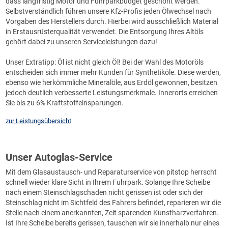
dass langfristig Motor und Fuhrparkbudget geschont werden.
Selbstverständlich führen unsere Kfz-Profis jeden Ölwechsel nach
Vorgaben des Herstellers durch. Hierbei wird ausschließlich Material
in Erstausrüsterqualität verwendet. Die Entsorgung Ihres Altöls
gehört dabei zu unseren Serviceleistungen dazu!
Unser Extratipp: Öl ist nicht gleich Öl! Bei der Wahl des Motoröls
entscheiden sich immer mehr Kunden für Synthetiköle. Diese werden,
ebenso wie herkömmliche Mineralöle, aus Erdöl gewonnen, besitzen
jedoch deutlich verbesserte Leistungsmerkmale. Innerorts erreichen
Sie bis zu 6% Kraftstoffeinsparungen.
zur Leistungsübersicht
Unser Autoglas-Service
Mit dem Glasaustausch- und Reparaturservice von pitstop herrscht
schnell wieder klare Sicht in Ihrem Fuhrpark. Solange Ihre Scheibe
nach einem Steinschlagschaden nicht gerissen ist oder sich der
Steinschlag nicht im Sichtfeld des Fahrers befindet, reparieren wir die
Stelle nach einem anerkannten, Zeit sparenden Kunstharzverfahren.
Ist Ihre Scheibe bereits gerissen, tauschen wir sie innerhalb nur eines