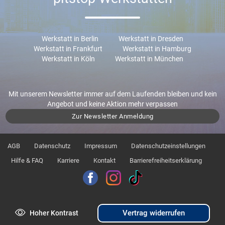
Werkstatt in Berlin
Werkstatt in Dresden
Werkstatt in Frankfurt
Werkstatt in Hamburg
Werkstatt in Köln
Werkstatt in München
Mit unserem Newsletter immer auf dem Laufenden bleiben und kein
Angebot und keine Aktion mehr verpassen
Zur Newsletter Anmeldung
AGB
Datenschutz
Impressum
Datenschutzeinstellungen
Hilfe & FAQ
Karriere
Kontakt
Barrierefreiheitserklärung
Vertrag widerrufen
Hoher Kontrast