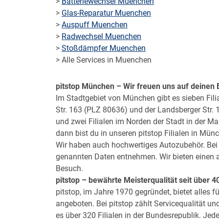
>
Batteriewechsel Muenchen
>
Glas-Reparatur Muenchen
>
Auspuff Muenchen
>
Radwechsel Muenchen
>
Stoßdämpfer Muenchen
> Alle Services in Muenchen
pitstop
München – Wir freuen uns auf deinen
Im Stadtgebiet von München gibt es sieben Filia
Str. 163 (PLZ 80636) und der Landsberger Str. 1
und zwei Filialen im Norden der Stadt in der M
dann bist du in unseren pitstop Filialen in Mün
Wir haben auch hochwertiges Autozubehör. Bei 
genannten Daten entnehmen. Wir bieten einen a
Besuch.
pitstop
– bewährte Meisterqualität seit über 4
pitstop, im Jahre 1970 gegründet, bietet alles 
angeboten. Bei pitstop zählt Servicequalität un
es über 320 Filialen in der Bundesrepublik. Je