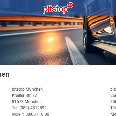
hen
pitstop München
pi
Kreiller Str. 72
Lan
81673 München
80
Tel: (089) 4312592
Te
Mo-Fr:
08:00 - 18:00
Mo