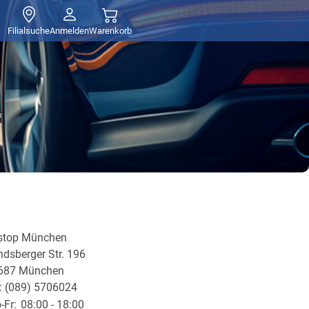
Filialsuche
Anmelden
Warenkorb
tstop München
dsberger Str. 196
687 München
l: (089) 5706024
-Fr:
08:00 - 18:00