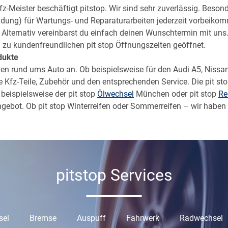
z-Meister beschäftigt pitstop. Wir sind sehr zuverlässig. Beson
dung) für Wartungs- und Reparaturarbeiten jederzeit vorbeikomm
it. Alternativ vereinbarst du einfach deinen Wunschtermin mit un
nd zu kundenfreundlichen pit stop Öffnungszeiten geöffnet.
dukte
ngen rund ums Auto an. Ob beispielsweise für den Audi A5, Niss
de Kfz-Teile, Zubehör und den entsprechenden
Service
. Die pit s
 beispielsweise der pit stop
Ölwechsel
München oder pit stop
Re
ngebot. Ob pit stop Winterreifen oder Sommerreifen – wir haben 
pitstop Services
sel
Bremse
Auspuff
Fahrwerk
Radwechsel