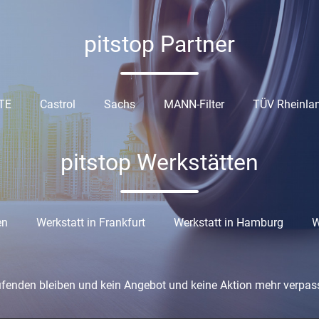
pitstop Partner
TE
Castrol
Sachs
MANN-Filter
TÜV Rheinla
pitstop Werkstätten
en
Werkstatt in Frankfurt
Werkstatt in Hamburg
W
fenden bleiben und kein Angebot und keine Aktion mehr verpas