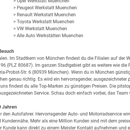
> Opel Werkstatt Muenchen
> Peugeot Werkstatt Muenchen
> Renault Werkstatt Muenchen
> Toyota Werkstatt Muenchen
> VW Werkstatt Muenchen
> Alle Auto Werkstätten Muenchen
 Besuch
len. Im Stadtkern von München findest du die Filialen auf der W
96 (PLZ 80687). Im ganzen Stadtgebiet gibt es weitere wie die Fi
aria-Probst-Str. 6 (80939 München). Wenn du in München günstig
chen genau richtig. Es wird ein hervorragender, ausgezeichneter
uns findest du alle Top-Marken zu günstigen Preisen. Die pitst
usgezeichneten Service. Schau doch einfach vorbei, das Team v
0 Jahren
für den Autofahrer. Hervorragender Auto- und Motorradservice wir
d Kundennähe. Mehr als eine Million Kunden sind mit dem preiswe
der Kunde kann direkt zu einem Meister Kontakt aufnehmen und e