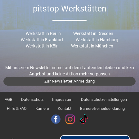
pitstop Werkstätten
Werkstatt in Berlin
Werkstatt in Dresden
Werkstatt in Frankfurt
Werkstatt in Hamburg
Werkstatt in Köln
Werkstatt in München
Mit unserem Newsletter immer auf dem Laufenden bleiben und kein
Angebot und keine Aktion mehr verpassen
Zur Newsletter Anmeldung
AGB
Datenschutz
Impressum
Datenschutzeinstellungen
Hilfe & FAQ
Karriere
Kontakt
Barrierefreiheitserklärung