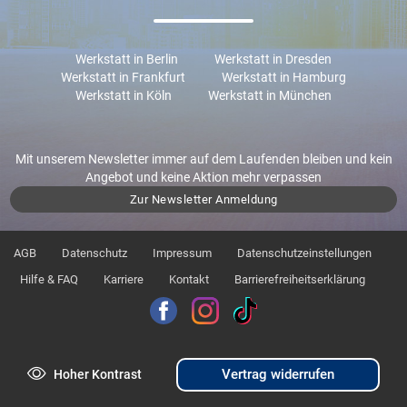
Werkstatt in Berlin
Werkstatt in Dresden
Werkstatt in Frankfurt
Werkstatt in Hamburg
Werkstatt in Köln
Werkstatt in München
Mit unserem Newsletter immer auf dem Laufenden bleiben und kein
Angebot und keine Aktion mehr verpassen
Zur Newsletter Anmeldung
AGB
Datenschutz
Impressum
Datenschutzeinstellungen
Hilfe & FAQ
Karriere
Kontakt
Barrierefreiheitserklärung
Vertrag widerrufen
Hoher Kontrast