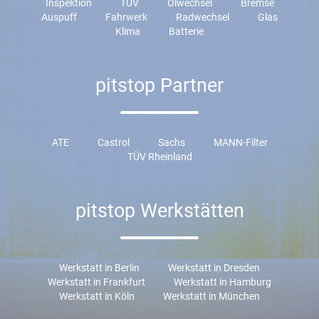
Inspektion
TÜV
Ölwechsel
Bremse
Auspuff
Fahrwerk
Radwechsel
Glas
Klima
Batterie
pitstop Partner
ATE
Castrol
Sachs
MANN-Filter
TÜV Rheinland
pitstop Werkstätten
Werkstatt in Berlin
Werkstatt in Dresden
Werkstatt in Frankfurt
Werkstatt in Hamburg
Werkstatt in Köln
Werkstatt in München