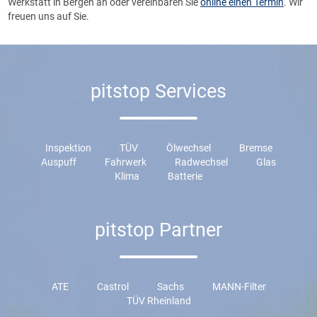
Werkstatt in Bergen an oder vereinbaren Sie
online einen Termin
. Wir
freuen uns auf Sie.
pitstop Services
Inspektion
TÜV
Ölwechsel
Bremse
Auspuff
Fahrwerk
Radwechsel
Glas
Klima
Batterie
pitstop Partner
ATE
Castrol
Sachs
MANN-Filter
TÜV Rheinland