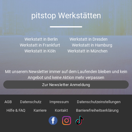
pitstop Werkstätten
Werkstatt in Berlin
Werkstatt in Dresden
Werkstatt in Frankfurt
Werkstatt in Hamburg
Werkstatt in Köln
Werkstatt in München
Mit unserem Newsletter immer auf dem Laufenden bleiben und kein
Angebot und keine Aktion mehr verpassen
Zur Newsletter Anmeldung
AGB
Datenschutz
Impressum
Datenschutzeinstellungen
Hilfe & FAQ
Karriere
Kontakt
Barrierefreiheitserklärung