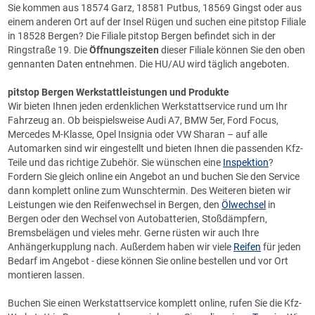
Sie kommen aus 18574 Garz, 18581 Putbus, 18569 Gingst oder aus
einem anderen Ort auf der Insel Rügen und suchen eine pitstop Filiale
in 18528 Bergen? Die Filiale pitstop Bergen befindet sich in der
Ringstraße 19. Die
Öffnungszeiten
dieser Filiale können Sie den oben
gennanten Daten entnehmen. Die HU/AU wird täglich angeboten.
pitstop
Bergen Werkstattleistungen und Produkte
Wir bieten Ihnen jeden erdenklichen
Werkstattservice
rund um Ihr
Fahrzeug an. Ob beispielsweise Audi A7, BMW 5er, Ford Focus,
Mercedes M-Klasse, Opel Insignia oder VW Sharan – auf alle
Automarken sind wir eingestellt und bieten Ihnen die passenden Kfz-
Teile und das richtige Zubehör. Sie wünschen eine
Inspektion
?
Fordern Sie gleich online ein Angebot an und buchen Sie den Service
dann komplett online zum Wunschtermin. Des Weiteren bieten wir
Leistungen wie den Reifenwechsel in Bergen, den
Ölwechsel
in
Bergen oder den Wechsel von Autobatterien, Stoßdämpfern,
Bremsbelägen und vieles mehr. Gerne rüsten wir auch Ihre
Anhängerkupplung nach. Außerdem haben wir viele
Reifen
für jeden
Bedarf im Angebot - diese können Sie online bestellen und vor Ort
montieren lassen.
Buchen Sie einen Werkstattservice komplett online, rufen Sie die Kfz-