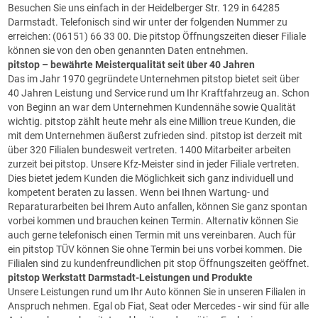
Besuchen Sie uns einfach in der Heidelberger Str. 129 in 64285
Darmstadt. Telefonisch sind wir unter der folgenden Nummer zu
erreichen: (06151) 66 33 00. Die pitstop Öffnungszeiten dieser Filiale
können sie von den oben genannten Daten entnehmen.
pitstop
– bewährte Meisterqualität seit über 40 Jahren
Das im Jahr 1970 gegründete Unternehmen pitstop bietet seit über
40 Jahren Leistung und
Service
rund um Ihr Kraftfahrzeug an. Schon
von Beginn an war dem Unternehmen Kundennähe sowie Qualität
wichtig. pitstop zählt heute mehr als eine Million treue Kunden, die
mit dem Unternehmen äußerst zufrieden sind. pitstop ist derzeit mit
über 320 Filialen bundesweit vertreten. 1400 Mitarbeiter arbeiten
zurzeit bei pitstop. Unsere Kfz-Meister sind in jeder Filiale vertreten.
Dies bietet jedem Kunden die Möglichkeit sich ganz individuell und
kompetent beraten zu lassen. Wenn bei Ihnen Wartung- und
Reparaturarbeiten bei Ihrem Auto anfallen, können Sie ganz spontan
vorbei kommen und brauchen keinen Termin. Alternativ können Sie
auch gerne telefonisch einen Termin mit uns vereinbaren. Auch für
ein pitstop TÜV können Sie ohne Termin bei uns vorbei kommen. Die
Filialen sind zu kundenfreundlichen pit stop Öffnungszeiten geöffnet.
pitstop
Werkstatt Darmstadt-Leistungen und Produkte
Unsere Leistungen rund um Ihr Auto können Sie in unseren Filialen in
Anspruch nehmen. Egal ob Fiat, Seat oder Mercedes - wir sind für alle