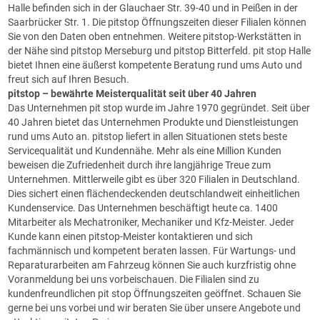
Halle befinden sich in der Glauchaer Str. 39-40 und in Peißen in der
Saarbrücker Str. 1. Die pitstop Öffnungszeiten dieser Filialen können
Sie von den Daten oben entnehmen. Weitere pitstop-Werkstätten in
der Nähe sind pitstop Merseburg und pitstop Bitterfeld. pit stop Halle
bietet Ihnen eine äußerst kompetente Beratung rund ums Auto und
freut sich auf Ihren Besuch.
pitstop
– bewährte Meisterqualität seit über 40 Jahren
Das Unternehmen pit stop wurde im Jahre 1970 gegründet. Seit über
40 Jahren bietet das Unternehmen Produkte und Dienstleistungen
rund ums Auto an. pitstop liefert in allen Situationen stets beste
Servicequalität und Kundennähe. Mehr als eine Million Kunden
beweisen die Zufriedenheit durch ihre langjährige Treue zum
Unternehmen. Mittlerweile gibt es über 320 Filialen in Deutschland.
Dies sichert einen flächendeckenden deutschlandweit einheitlichen
Kundenservice. Das Unternehmen beschäftigt heute ca. 1400
Mitarbeiter als Mechatroniker, Mechaniker und Kfz-Meister. Jeder
Kunde kann einen pitstop-Meister kontaktieren und sich
fachmännisch und kompetent beraten lassen. Für Wartungs- und
Reparaturarbeiten am Fahrzeug können Sie auch kurzfristig ohne
Voranmeldung bei uns vorbeischauen. Die Filialen sind zu
kundenfreundlichen pit stop Öffnungszeiten geöffnet. Schauen Sie
gerne bei uns vorbei und wir beraten Sie über unsere Angebote und