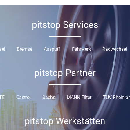
pitstop Services
sel
Bremse
Auspuff
Fahrwerk
Radwechsel
pitstop Partner
TE
Castrol
Sachs
MANN-Filter
TÜV Rheinla
pitstop Werkstätten