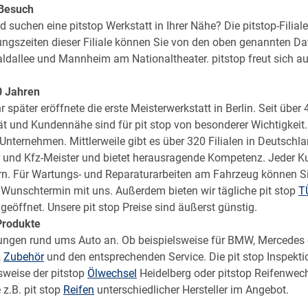
 Besuch
chen eine pitstop Werkstatt in Ihrer Nähe? Die pitstop-Filiale 
nungszeiten dieser Filiale können Sie von den oben genannten Da
dallee und Mannheim am Nationaltheater. pitstop freut sich auf 
0 Jahren
 später eröffnete die erste Meisterwerkstatt in Berlin. Seit übe
tät und Kundennähe sind für pit stop von besonderer Wichtigkeit
 Unternehmen. Mittlerweile gibt es über 320 Filialen in Deutsch
r und Kfz-Meister und bietet herausragende Kompetenz. Jeder Ku
n. Für Wartungs- und Reparaturarbeiten am Fahrzeug können Si
 Wunschtermin mit uns. Außerdem bieten wir tägliche pit stop
T
eöffnet. Unsere pit stop Preise sind äußerst günstig.
Produkte
stungen rund ums Auto an. Ob beispielsweise für BMW, Mercedes 
,
Zubehör
und den entsprechenden
Service
. Die pit stop Inspek
sweise der pitstop
Ölwechsel
Heidelberg oder pitstop Reifenwec
z.B. pit stop
Reifen
unterschiedlicher Hersteller im Angebot.