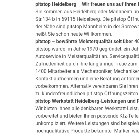
pitstop Heidelberg
– Wir freuen uns auf Ihren
Sie kommen aus Heidelberg oder Mannheim und su
Str.134 b in 69115 Heidelberg. Die pitstop Öff
der Nähe sind pitstop Mannheim in der Spreewal
heißt Sie schon heute Willkommen.
pitstop
– bewährte Meisterqualität seit über 4
pitstop wurde im Jahre 1970 gegründet, ein Jahr
Autoservice in Meisterqualität an. Servicequali
Zufriedenheit durch ihre langjährige Treue zum
1400 Mitarbeiter als Mechatroniker, Mechanike
Kontakt aufnehmen und eine Beratung anforder
vorbeikommen. Alternativ vereinbaren Sie Ihren
zu kundenfreundlichen pit stop Öffnungszeiten g
pitstop
Werkstatt Heidelberg-Leistungen und 
Wir bieten Ihnen alle denkbaren Werkstatt-Lei
vorbereitet und bieten Ihnen passende Kfz-Teile
unkompliziert. Weitere Leistungen sind beispiel
hochqualitative Produkte bekannter Marken wie 