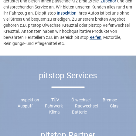
gerüstet und bieten Ihnen passende Kfz-Ersatzteile,
Zubehör
und den
entsprechenden
Service
an. Wir bieten unseren Kunden alles rund um
ihr Fahrzeug an. Die pit stop
Inspektion
Ihres Autos ist bei uns ohne
viel Stress und bequem zu erledigen. Zu unserem breiten Angebot
gehören z.B. pitstop Ölwechsel Kreuztal oder pitstop Reifenwechsel
Kreuztal. Ansonsten haben wir hochqualitative Produkte von
bewährten Herstellern z.B. im Bereich pit stop
Reifen
, Motoröle,
Reinigungs- und Pflegemittel etc.
pitstop Services
Inspektion
TÜV
Ölwechsel
Bremse
Auspuff
Fahrwerk
Radwechsel
Glas
Klima
Batterie
pitstop Partner