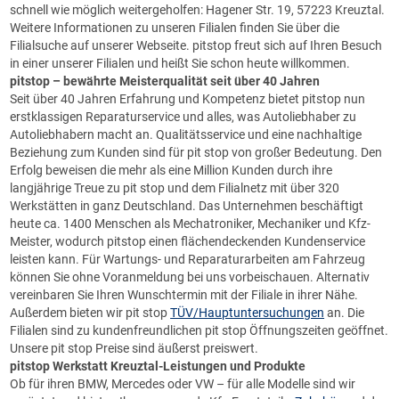
schnell wie möglich weitergeholfen: Hagener Str. 19, 57223 Kreuztal.
Weitere Informationen zu unseren Filialen finden Sie über die
Filialsuche auf unserer Webseite. pitstop freut sich auf Ihren Besuch
in einer unserer Filialen und heißt Sie schon heute willkommen.
pitstop
– bewährte Meisterqualität seit über 40 Jahren
Seit über 40 Jahren Erfahrung und Kompetenz bietet pitstop nun
erstklassigen Reparaturservice und alles, was Autoliebhaber zu
Autoliebhabern macht an. Qualitätsservice und eine nachhaltige
Beziehung zum Kunden sind für pit stop von großer Bedeutung. Den
Erfolg beweisen die mehr als eine Million Kunden durch ihre
langjährige Treue zu pit stop und dem Filialnetz mit über 320
Werkstätten in ganz Deutschland. Das Unternehmen beschäftigt
heute ca. 1400 Menschen als Mechatroniker, Mechaniker und Kfz-
Meister, wodurch pitstop einen flächendeckenden Kundenservice
leisten kann. Für Wartungs- und Reparaturarbeiten am Fahrzeug
können Sie ohne Voranmeldung bei uns vorbeischauen. Alternativ
vereinbaren Sie Ihren Wunschtermin mit der Filiale in ihrer Nähe.
Außerdem bieten wir pit stop
TÜV/Hauptuntersuchungen
an. Die
Filialen sind zu kundenfreundlichen pit stop Öffnungszeiten geöffnet.
Unsere pit stop Preise sind äußerst preiswert.
pitstop Werkstatt Kreuztal-
Leistungen und Produkte
Ob für ihren BMW, Mercedes oder VW – für alle Modelle sind wir