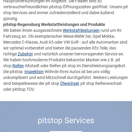
Hauptuntersuchungen im Angebot. Die Filialen sind zu
verbraucherfreundlichen pitstop Öffnungszeiten geöffnet. Unsere pit
stop Services sind immer zufriedenstellend und dabei äußerst
günstig.
pitstop Regensburg
Werkstattleistungen und Produkte
Wir bieten Ihnen ausgezeichnete
Werkstattleistungen
rund um Ihr
Fahrzeug an. Ob exemplarischer Weise BMW 3er, Opel Mokka,
Mercedes C-Klasse, Audi A5 oder VW Golf– auf alle Automarken sind
wir optimal vorbereitet und bieten die passenden Kfz-Teile, das
richtige
Zubehör
und natürlich unseren hervorragenden Service an.
Wir haben hochmoderne Produkte bekannter Marken wie z.B. pit
stop
Reifen
Altstadt oder Reifen pit stop im Dienstleistungsangebot.
Die pitstop
Inspektion
Wöhrde Ihres Autos ist bei uns völlig
unkompliziert und wird blitzschnell durchgeführt. Weitere Leistungen
sind beispielsweise der pit stop
Ölwechsel
, pit stop Reifenwechsel
oder pitStop TÜV.
pitstop Services