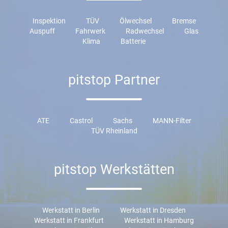
Inspektion
TÜV
Ölwechsel
Bremse
Auspuff
Fahrwerk
Radwechsel
Glas
Klima
Batterie
pitstop Partner
ATE
Castrol
Sachs
MANN-Filter
TÜV Rheinland
pitstop Werkstätten
Werkstatt in Berlin
Werkstatt in Dresden
Werkstatt in Frankfurt
Werkstatt in Hamburg