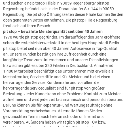
und suchen eine pitstop Filiale in 93059 Regensburg? pitstop
Regensburg befindet sich in der Donaustaufer Str. 144 in 93059
Regensburg. Die pit stop Öffnungszeiten dieser Filiale können Sie den
oben genannten Daten entnehmen. Die pitstop Filiale Regensburg
freut sich auf Ihren Besuch.
pit stop
– bewährte Meisterqualität seit über 40 Jahren
1970 wurde pit stop gegründet. Im darauffolgenden Jahr eröffnete
schon die erste Meisterwerkstatt in der heutigen Hauptstadt Berlin.
pit stop bietet seit nun über 40 Jahren Autoservice in Top-Qualität
an. Unsere Kunden bestätigen ihre Zufriedenheit durch eine
langjährige Treue zum Unternehmen und unserer Dienstleistungen.
Inzwischen gibt es über 320 Filialen in Deutschland. Annähernd
1.400 Mitarbeiter beschäftigt das Unternehmen mittlerweile als
Mechatroniker, Servicekräfte und Kfz-Meister und bietet einen
hervorragenden Service. Kundennähe und vor allem die
hervorragende Servicequalität sind für pitstop von größter
Bedeutung. Jeder Kunde kann ohne Probleme Kontakt zum Meister
aufnehmen und wird jederzeit fachmännisch und persönlich beraten.
Bei uns können Sie für Reparatur- und Wartungsaufträge ohne
Voranmeldung vorbeischauen. Alternativ können Sie den
gewünschten Termin auch telefonisch oder online mit uns
vereinbaren. Außerdem haben wir täglich pit stop TÜV bzw.