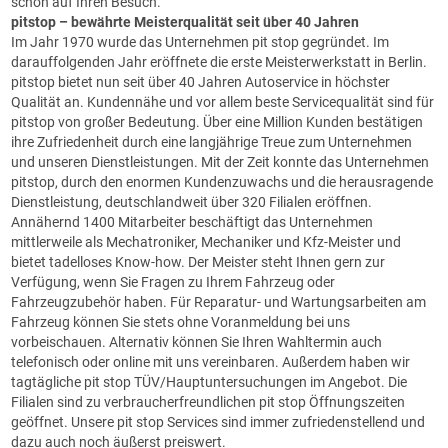
schon auf Ihren Besuch.
pitstop
– bewährte Meisterqualität seit über 40 Jahren
Im Jahr 1970 wurde das Unternehmen pit stop gegründet. Im
darauffolgenden Jahr eröffnete die erste Meisterwerkstatt in Berlin.
pitstop bietet nun seit über 40 Jahren Autoservice in höchster
Qualität an. Kundennähe und vor allem beste Servicequalität sind für
pitstop von großer Bedeutung. Über eine Million Kunden bestätigen
ihre Zufriedenheit durch eine langjährige Treue zum Unternehmen
und unseren Dienstleistungen. Mit der Zeit konnte das Unternehmen
pitstop, durch den enormen Kundenzuwachs und die herausragende
Dienstleistung, deutschlandweit über 320 Filialen eröffnen.
Annähernd 1400 Mitarbeiter beschäftigt das Unternehmen
mittlerweile als Mechatroniker, Mechaniker und Kfz-Meister und
bietet tadelloses Know-how. Der Meister steht Ihnen gern zur
Verfügung, wenn Sie Fragen zu Ihrem Fahrzeug oder
Fahrzeugzubehör haben. Für Reparatur- und Wartungsarbeiten am
Fahrzeug können Sie stets ohne Voranmeldung bei uns
vorbeischauen. Alternativ können Sie Ihren Wahltermin auch
telefonisch oder online mit uns vereinbaren. Außerdem haben wir
tagtägliche pit stop TÜV/Hauptuntersuchungen im Angebot. Die
Filialen sind zu verbraucherfreundlichen pit stop Öffnungszeiten
geöffnet. Unsere pit stop Services sind immer zufriedenstellend und
dazu auch noch äußerst preiswert.