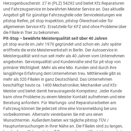
Herzogenbuscherstr. 27 in (PLZ) 54292 und bietet Kfz Reparaturen
und Fahrzeugservice im bewährten Meister Service an. Das aktuelle
Angebot gilt für günstige Fahrzeugteile oder Serviceleistungen wie
pitstop Reifen, pit stop Inspektion, pitstop Ölwechsel oder für
allgemeinen Service Kfz. Ersatzteile für KFZ sind ohne Probleme über
die Filiale in Trier zu bekommen.
Pit-Stop
– bewährte Meisterqualität seit über 40 Jahren
pit stop wurde im Jahr 1970 gegründet und schon ein Jahr später
eröffnete die erste Meisterwerkstatt in Berlin. Der Autoservice in
Meisterqualität wird nun seit mehr als 40 Jahren vom Unternehmen
angeboten. Servicequalität und Kundennähe sind für pit-stop von
primärer Wichtigkeit. Mehr als eine Mio. Kunden sind durch ihre
langjährige Erfahrung dem Unternehmen treu. Mittlerweile gibt es
mehr als 320 Filialen in ganz Deutschland. Das Unternehmen
beschäftigt heute ca. 1400 Mechatroniker, Mechaniker und Kfz-
Meister und bietet damit herausragende Kompetenz. Jeder Kunde
kann ohne Probleme zu einem Meister Kontakt aufnehmen und eine
Beratung anfordern. Für Wartungs- und Reparaturarbeiten am
Fahrzeug können Sie jederzeit ohne eine Voranmeldung bei uns
vorbeikommen. Alternativ vereinbaren Sie mit uns einen
Wunschtermin. Außerdem bieten wir tägliche pitstop TÜV /
Hauptuntersuchungen in Ihrer Nähe an. Die Filialen sind zu langen,