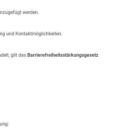
hinzugefügt werden.
fang und Kontaktmöglichkeiten.
elt, gilt das
Barrierefreiheitsstärkungsgese
tz
rung: