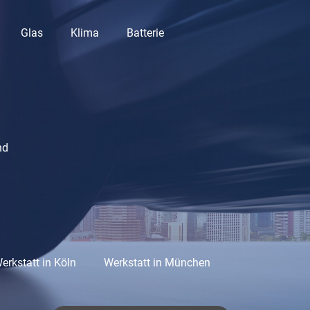
Glas
Klima
Batterie
nd
erkstatt in Köln
Werkstatt in München