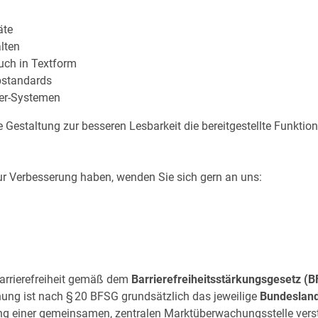
äte
lten
uch in Textform
standards
der-Systemen
 Gestaltung zur besseren Lesbarkeit die bereitgestellte Funktio
ur Verbesserung haben, wenden Sie sich gern an uns:
Barrierefreiheit gemäß dem
Barrierefreiheitsstärkungsgese
tz (
ng ist nach § 20 BFSG grundsätzlich das jeweilige
Bundeslan
ung einer gemeinsamen, zentralen Marktüberwachungsstelle vers