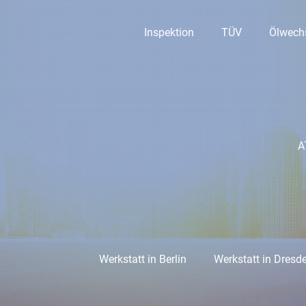
Inspektion
TÜV
Ölwech
A
Werkstatt in Berlin
Werkstatt in Dresd