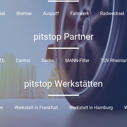
sel
Bremse
Auspuff
Fahrwerk
Radwechsel
pitstop Partner
TE
Castrol
Sachs
MANN-Filter
TÜV Rheinla
pitstop Werkstätten
en
Werkstatt in Frankfurt
Werkstatt in Hamburg
W