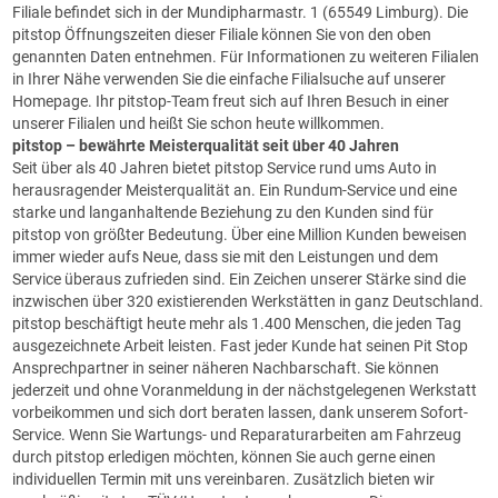
Filiale befindet sich in der Mundipharmastr. 1 (65549 Limburg). Die
pitstop Öffnungszeiten dieser Filiale können Sie von den oben
genannten Daten entnehmen. Für Informationen zu weiteren Filialen
in Ihrer Nähe verwenden Sie die einfache Filialsuche auf unserer
Homepage. Ihr pitstop-Team freut sich auf Ihren Besuch in einer
unserer Filialen und heißt Sie schon heute willkommen.
pitstop
– bewährte Meisterqualität seit über 40 Jahren
Seit über als 40 Jahren bietet pitstop Service rund ums Auto in
herausragender Meisterqualität an. Ein Rundum-Service und eine
starke und langanhaltende Beziehung zu den Kunden sind für
pitstop von größter Bedeutung. Über eine Million Kunden beweisen
immer wieder aufs Neue, dass sie mit den Leistungen und dem
Service überaus zufrieden sind. Ein Zeichen unserer Stärke sind die
inzwischen über 320 existierenden Werkstätten in ganz Deutschland.
pitstop beschäftigt heute mehr als 1.400 Menschen, die jeden Tag
ausgezeichnete Arbeit leisten. Fast jeder Kunde hat seinen Pit Stop
Ansprechpartner in seiner näheren Nachbarschaft. Sie können
jederzeit und ohne Voranmeldung in der nächstgelegenen Werkstatt
vorbeikommen und sich dort beraten lassen, dank unserem Sofort-
Service. Wenn Sie Wartungs- und Reparaturarbeiten am Fahrzeug
durch pitstop erledigen möchten, können Sie auch gerne einen
individuellen Termin mit uns vereinbaren. Zusätzlich bieten wir